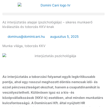
Skip
to
content
Az interjúztatás alapjai (pszichológiája) – sikeres munkaerő
kiválasztás és toborzás KKV-knak
dominus@dominicani.hu
augusztus 5, 2025
Munka világa
,
toborzás KKV
Az interjúztatás a toborzási folyamat egyik legkritikusabb
pontja, ahol egy rosszul meghozott döntés nemcsak idő- és
ezzel pénzveszteséget okozhat, hanem a csapatdinamikát is
veszélyeztetheti. Különösen igaz ez a kis- és
középvállalkozások (KKV-k) esetében, ahol minden munkatárs
kulcsfontosságú. A Dominicani Kft. által nyújtott HR