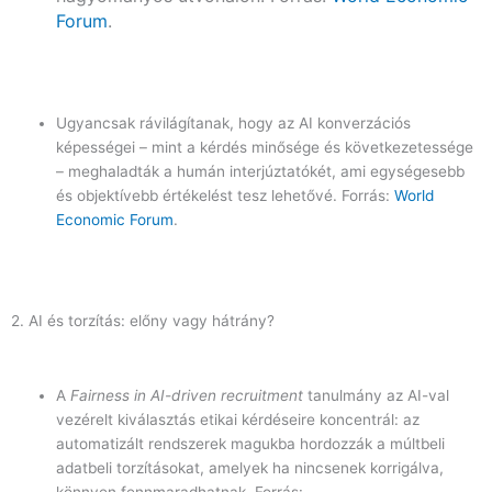
Forum
.
Ugyancsak rávilágítanak, hogy az AI konverzációs
képességei – mint a kérdés minősége és következetessége
– meghaladták a humán interjúztatókét, ami egységesebb
és objektívebb értékelést tesz lehetővé.
Forrás:
World
Economic Forum
.
2. AI és torzítás: előny vagy hátrány?
A
Fairness in AI-driven recruitment
tanulmány az AI-val
vezérelt kiválasztás etikai kérdéseire koncentrál: az
automatizált rendszerek magukba hordozzák a múltbeli
adatbeli torzításokat, amelyek ha nincsenek korrigálva,
könnyen fennmaradhatnak.
Forrás: