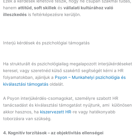
Ezek a kérdések lehetővé teszik, hogy ne csupán szakmai tudás,
hanem
attitűd, soft skillek
és
vállalati kultúrához való
illeszkedés
is feltérképezésre kerüljön.
Interjú kérdések és pszichológiai támogatás
Ha strukturált és pszichológiailag megalapozott interjúkérdéseket
keresel, vagy szeretnéd külső szakértő segítségét kérni a HR
folyamatokban, ajánljuk a
Psyon – Munkahelyi pszichológia és
kiválasztási támogatás
oldalát.
A Psyon interjúkérdés-csomagokat, személyre szabott HR
tanácsadást és kiválasztási támogatást nyújtunk, ami különösen
akkor hasznos, ha
kiszervezett HR
-re vagy hatékonyabb
toborzásra van szükség.
4. Kognitív torzítások – az objektivitás ellenségei