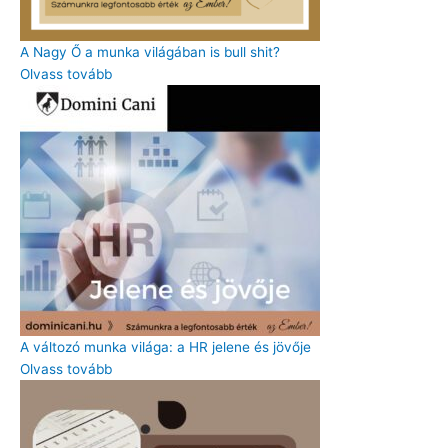
A Nagy Ő a munka világában is bull shit?
Olvass tovább
A változó munka világa: a HR jelene és jövője
Olvass tovább